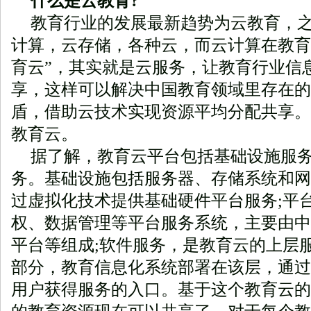
什么是云教育?
教育行业的发展最新趋势为云教育，
计算，云存储，各种云，而云计算在教育
育云”，其实就是云服务，让教育行业信
享，这样可以解决中国教育领域里存在的
盾，借助云技术实现资源平均分配共享。
教育云。
据了解，教育云平台包括基础设施服
务。基础设施包括服务器、存储系统和网
过虚拟化技术提供基础硬件平台服务;平
权、数据管理等平台服务系统，主要由中
平台等组成;软件服务，是教育云的上层
部分，教育信息化系统部署在该层，通过
用户获得服务的入口。基于这个教育云的