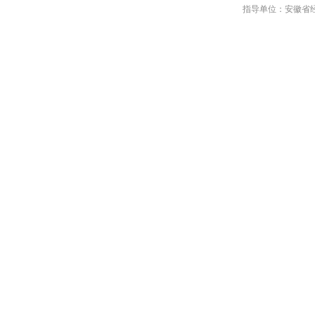
指导单位：安徽省经信委 