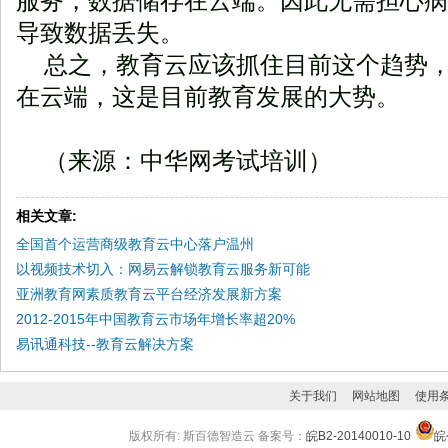
服务，数据储存在云端。因此无需担心病
导致数据丢失。
总之，教育云应该抓住目前这个趋势
在云端，这是目前教育发展的大势。
（来源：中华网考试培训）
相关文章:
全国首个运营商级教育云中心落户温州
以视频技术切入：网易云解锁教育云服务新可能
亚洲教育网素质教育云平台经济发展新方案
2012-2015年中国教育云市场年增长率超20%
易讯通科技--教育云解决方案
关于我们
网站地图
使用
版权所有: 斯百德智造云 备案号：
皖B2-20140010-10
皖