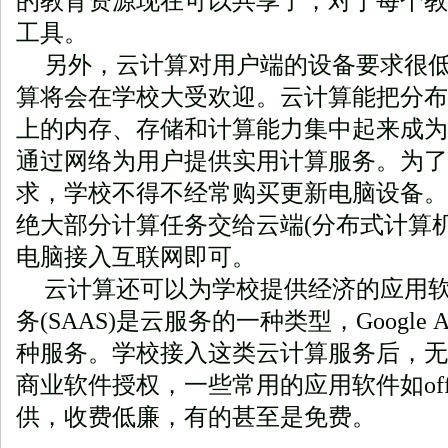
的教育资源现在可以共享了，对于每个教
工具。
另外，云计算对用户端的设备要求很低
算将会在学校大受欢迎。云计算能把分布
上的内存、存储和计算能力集中起来成为
通过网络为用户提供实用计算服务。为了
求，学校不得不经常购买更新电脑设备。
绝大部分计算任务交给云端(分布式计算
电脑接入互联网即可。
云计算还可以为学校提供经济的应用
务(SAAS)是云服务的一种类型，Google App
种服务。学校接入这类云计算服务后，无
商业软件授权，一些常用的应用软件如off
供，收费低廉，有的甚至是免费。