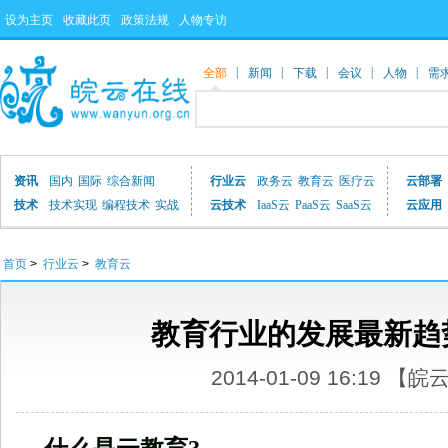
设为主页
收藏此页
政策法规
人物专访
|
|
|
|
|
全部
新闻
下载
会议
人物
需
资讯
国内
国际
综合新闻
行业云
政务云
教育云
医疗云
云部署
技术
技术实现
编程技术
实战
云技术
IaaS云
PaaS云
SaaS云
云应用
首页
>
行业云
>
教育云
教育行业的发展最新趋
2014-01-09 16:19
【皖