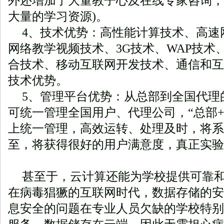
外还增加了大量教子心及在线专家咨询，
大量的学习资源)。
4、技术优势：高性能计算技术、高速
网络教学视频技术、3G技术、WAP技术、
合技术、移动互联网开发技术、通信和互
技术优势。
5、管理平台优势：从总部到全国代理
可统一管理全国用户、代理公司，“总部+
上统一管理，高效运转、处理及时，将系
至，将获得很好的用户满意度，真正实验
甚至于，云计算还能为学校提供可靠
在病毒猖獗的互联网时代，数据存储的安
息安全的问题在专业人员欠缺的学校特别