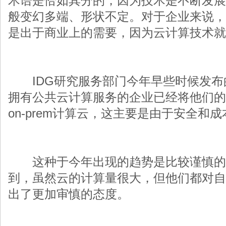
术语是恰如其分的，因为技术是不断发展
般变幻多端、形状不定。对于企业来说，
是出于商业上的需要，因为云计算技术就
IDG研究服务部门今年早些时候发布的
拥有公共云计算服务的企业已经将他们的
on-prem计算云，这主要是由于安全和
这种于今年出现的趋势是比较谨慎的
到，虽然云的计算量很大，但他们都对自
出了更加审慎的态度。