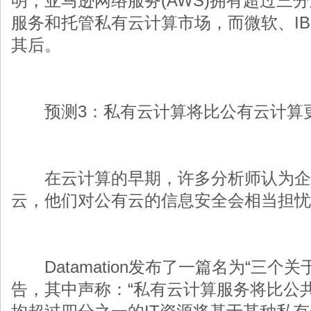
明，亚马逊网络服务(AWS)拥有超过三分之
服务和托管私有云计算市场，而微软、I
其后。
预测3：私有云计算将比公有云计算
在云计算的早期，许多分析师认为企
云，他们对公有云的信息安全会相当担忧
Datamation发布了一篇名为“三个
告，其中声称：“私有云计算服务将比公