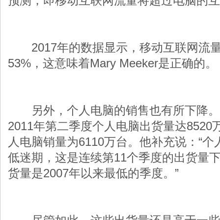
预测，即移动互联网流量将超过电脑的互
2017年的数据显示，移动互联网流
53%，这意味着Mary Meeker是正确的。
另外，个人电脑的销售也有所下降。 根据
2011年第二季度个人电脑出货量达852
人电脑销量为6110万台。他补充说：“
低迷期，这是连续第11个季度的出货量
货量是2007年以来最低的季度。”