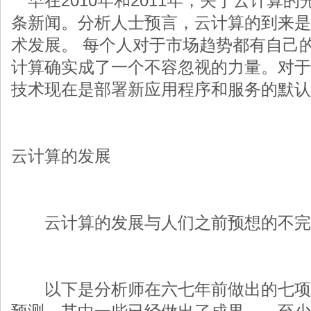
早在2010年和2011年，关于云计算
条新闻。分析人士预言，云计算的到来是
术发展。 每个人对于市场趋势都有自己
计算确实成了一个不容忽视的力量。对于
技术现在是部署新应用程序和服务的默认
云计算的发展
云计算的发展与人们之前预想的不完
以下是分析师在六七年前做出的七项