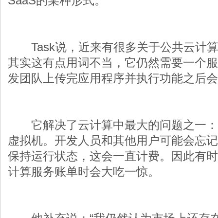
SaaS的某种形式。
Task说，近来有很多关于公共云计算
其实这有点用词不当，它仍然需要一个服
发团队上传完应用程序并执行功能之后会
它解决了云计算中最大的问题之一：
虚拟机。开发人员和其他用户可能会忘记
保持运行状态，这会一直计费。因此有时
计算服务账单时会大吃一惊。