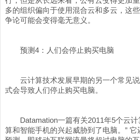
行，但是从长远来看，公有云变得更加重
多的组织偏向于使用混合云和多云，这些
争论可能会变得毫无意义。
预测4：人们会停止购买电脑
云计算技术发展早期的另一个常见说
式会导致人们停止购买电脑。
Datamation一篇有关2011年5个
算和智能手机的兴起威胁到了电脑。” 它还引用