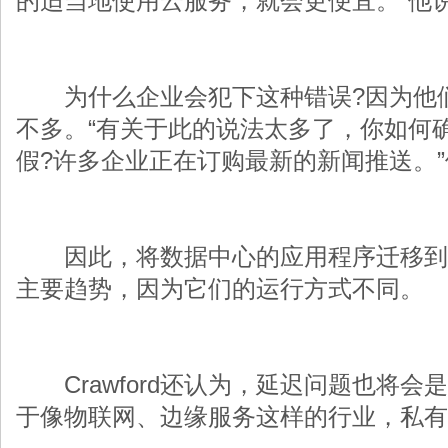
的适当地使用云服务，就会更便宜。”他
为什么企业会犯下这种错误?因为他们
不多。“有关于此的说法太多了，你如何
假?许多企业正在订购最新的新闻推送。
因此，将数据中心的应用程序迁移到
主要趋势，因为它们的运行方式不同。
Crawford还认为，延迟问题也将会
于像物联网、边缘服务这样的行业，私有