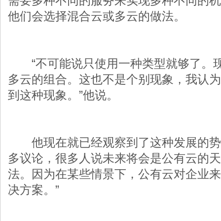
需要多种不同的服务来实现多种不同的机
他们会选择混合云或多云的做法。
“不可能说只使用一种类型就够了。现
多云的组合。这也不是个别现象，我认为
到这种现象。”他说。
他现在就已经观察到了这种发展的势头。C
多议论，很多人说未来将会是公有云的天
法。因为在某些情景下，公有云对企业来
决方案。”