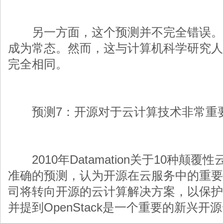
另一方面，这个预测并不完全错误。
成为常态。然而，这与计算机科学研究人
完全相同。
预测7：开源对于云计算技术非常重
2010年Datamation关于10种颠
准确的预测，认为开源在云服务中的重要
司将转向开源的云计算解决方案，以保护
并提到OpenStack是一个重要的新兴开