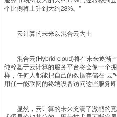
服务市场总收入的大约17%已经转移到云
个比例将上升到大约28%。”
云计算的未来以混合云为主
混合云(Hybrid cloud)将在未来
纯粹基于云计算的服务平台将会像一个拥
样，任何人都能把自己的数据存储在“云
用任一能联网的终端设备访问这些服务即
显然，云计算的未来充满了激烈的竞争。