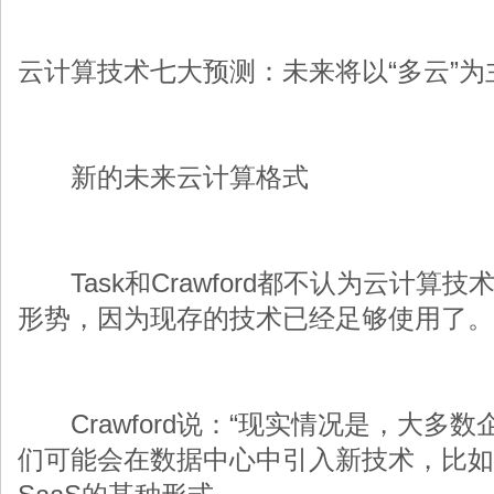
云计算技术七大预测：未来将以“多云”为
新的未来云计算格式
Task和Crawford都不认为云计算
形势，因为现存的技术已经足够使用了。
Crawford说：“现实情况是，大多
们可能会在数据中心中引入新技术，比如