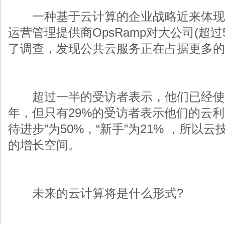
一种基于云计算的企业战略近来体现得
运营管理提供商OpsRamp对大公司(超过
了调查，发现公共云服务正在占据更多的
超过一半的受访者表示，他们已经使
年，但只有29%的受访者表示他们的云利
待进步”为50%，“新手”为21% ，所以
的增长空间。
未来的云计算将是什么形式?