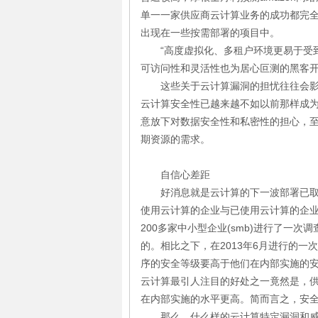
单一一家供应商云计算业务的成功都完
出现在一些按需部署的项目中。
“高度虚拟化、多租户环境更易于受到
可访问性和灵活性也为居心叵测的黑客
这些关于云计算漏洞的担忧往往会影响
云计算安全性已越来越不如以前那样成
意放下对数据安全性和私密性的担心，至少
期资源的需求。
自信心差距
好消息就是云计算的下一波部署已取得
使用云计算的企业与已使用云计算的企业之间
200多家中小型企业(smb)进行了一
的。相比之下，在2013年6月进行的一
序的安全等级要高于他们在内部实施的
云计算最引人注目的好处之一竟然是，
在内部实施的水平更高。简而言之，安
那么，什么样的云计算特定漏洞和威胁