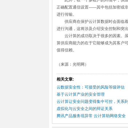
此外，在一个多租户的环境中，供应商
正确配置通信设置——其中包括加密或非
进行传输。
供应商在保护云计算数据时会面临着一
进行沟通，这将涉及介绍安全控制和突
云计算的成功取决于很多的因素。虽然
算供应商能力的在于它能够成为其客户
值得信赖。
（来源：光明网）
相关文章:
云数据安全性：可接受的风险等级评估
基于云计算产业的安全管理
云计算让安全问题变得集中可控，关系
虚拟化与云安全之间的辩证关系
腾讯产品服务现异常 云计算助网络安全