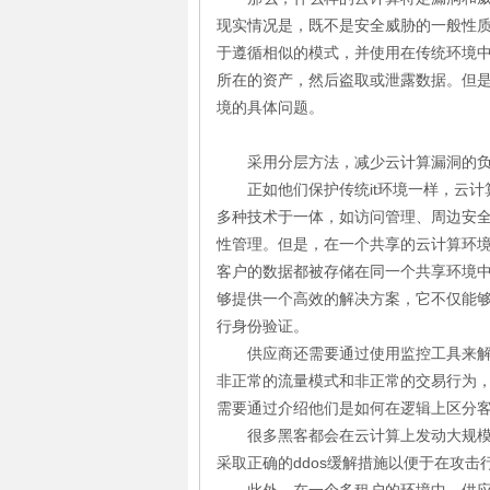
现实情况是，既不是安全威胁的一般性
于遵循相似的模式，并使用在传统环境
所在的资产，然后盗取或泄露数据。但
境的具体问题。
采用分层方法，减少云计算漏洞的负
正如他们保护传统it环境一样，云计
多种技术于一体，如访问管理、周边安全
性管理。但是，在一个共享的云计算环
客户的数据都被存储在同一个共享环境
够提供一个高效的解决方案，它不仅能
行身份验证。
供应商还需要通过使用监控工具来解决
非正常的流量模式和非正常的交易行为
需要通过介绍他们是如何在逻辑上区分
很多黑客都会在云计算上发动大规模攻
采取正确的ddos缓解措施以便于在攻