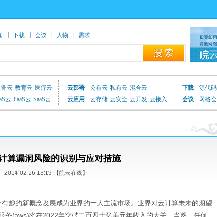
|
|
|
|
闻
下载
会议
人物
需求
政务云
教育云
医疗云
云部署
公有云
私有云
混合云
下载
源代码
aaS云
PaaS云
SaaS云
云应用
云存储
云安全
云开发
云接入
会议
网格会
计算漏洞风险的识别与应对措施
2014-02-26 13:19
【皖云在线】
有趣的新概念发展成为业界的一大主流市场。业界对云计算未来的期望
服务(aws)将在2022年突破二百四十亿美元年收入的大关。当然，任何